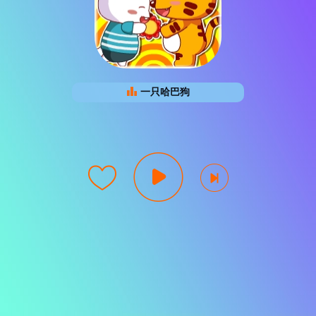
一只哈巴狗