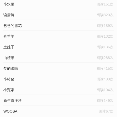
小水果
阅读151次
读唐诗
阅读820次
爸爸的雪花
阅读189次
喜羊羊
阅读132次
土娃子
阅读136次
山楂果
阅读288次
梦的眼睛
阅读415次
小猪猪
阅读499次
小冤家
阅读104次
新年喜洋洋
阅读149次
WOOSA
阅读67次