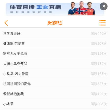
✕
世界真美好
阅读440次
健康歌 范晓萱
阅读207次
家有儿女主题曲
阅读126次
太阳小鸟夸奖我
阅读184次
小臭臭-因为爱情
阅读163次
祖国祖国我们爱你
阅读527次
爱我就抱抱我
阅读129次
小水果
阅读208次