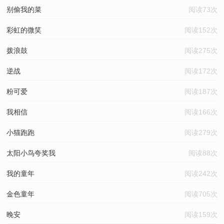
别偷我的菜
阅读73次
彩虹的微笑
阅读152次
拨浪鼓
阅读275次
逆战
阅读172次
粉可爱
阅读187次
我相信
阅读166次
小猫跑跑
阅读279次
太阳小鸟夸奖我
阅读88次
我的童年
阅读242次
金色童年
阅读705次
晚安
阅读159次