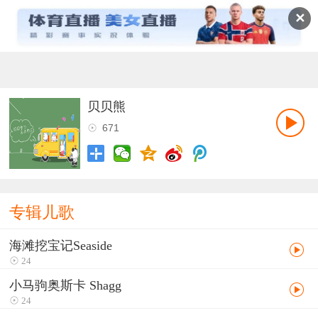
✕
贝贝熊
671
专辑儿歌
海滩挖宝记Seaside
24
小马驹奥斯卡 Shagg
24