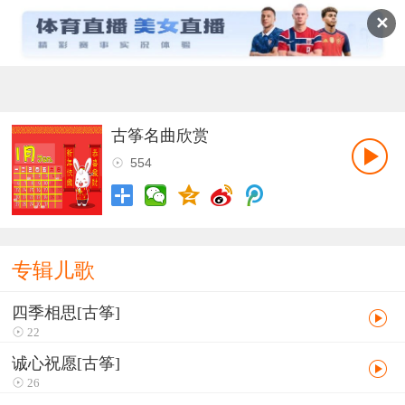
✕
古筝名曲欣赏
554
专辑儿歌
四季相思[古筝]
22
诚心祝愿[古筝]
26