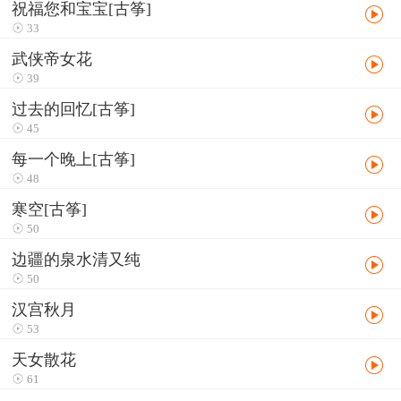
祝福您和宝宝[古筝]
33
武侠帝女花
39
过去的回忆[古筝]
45
每一个晚上[古筝]
48
寒空[古筝]
50
边疆的泉水清又纯
50
汉宫秋月
53
天女散花
61