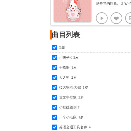
满奇异的想象。让宝宝
曲目列表
全部
小鸭子 0-2岁
手指谣_1岁
人之初_2岁
拉大锯,扯大锯_1岁
英文字母歌_3岁
小娃娃跌倒了
一个小老鼠_1岁
英语交通工具名称_4