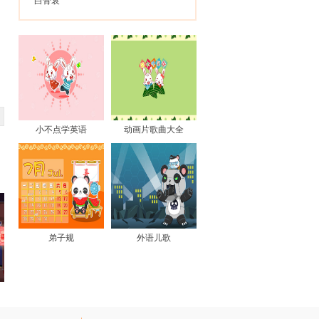
白骨哀
小不点学英语
动画片歌曲大全
弟子规
外语儿歌