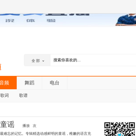
全 部
音频
舞蹈
电台
歌词
歌谱
宝童谣
播放
次
最难忘的记忆。专辑精选动感鲜明的童谣，稚嫩的语言充