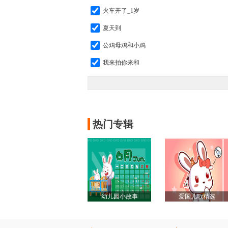
火车开了_1岁
夏天到
公鸡母鸡和小鸡
我来拍你来和
好娃娃_3岁
袋鼠妈妈
蝴蝶飞
热门专辑
小小荧火虫_1岁
水龙头不哭了
太阳小鸟夸奖我_3岁
小鸡和小鸭
幼儿园小故事
爱国儿歌精选
春天到
读书郎