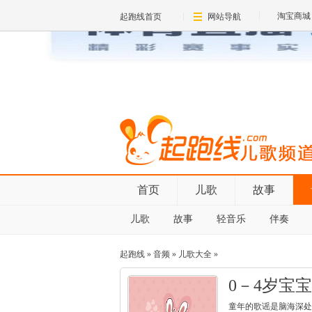
淘宝商城
起跑线首页
网站导航
首页
儿歌
故事
儿歌
故事
轻音乐
伴奏
起跑线
»
音频
»
儿歌大全
»
0－4岁宝
童年的歌谣是脑海深处