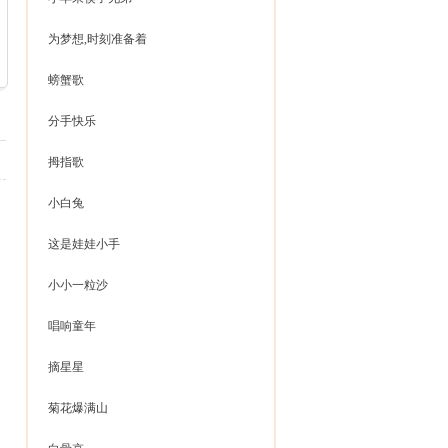
为梦想,时刻准备着
螃蟹歌
分手快乐
拇指歌
小白兔
这是娃娃小手
小小一粒沙
唱响童年
摘星星
菊花爆满山