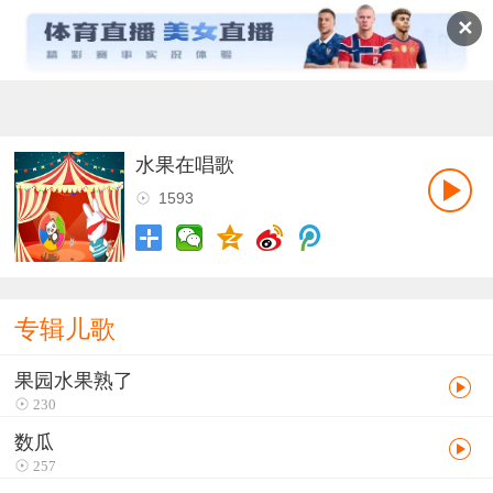
✕
水果在唱歌
1593
专辑儿歌
果园水果熟了
230
数瓜
257