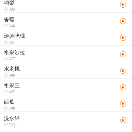
鸭梨
303
香蕉
346
涛涛吃桃
351
水果沙拉
377
水蜜桃
398
水果王
497
西瓜
708
洗水果
723